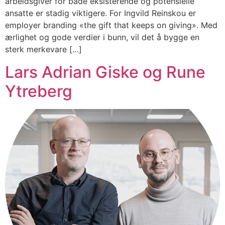
arbeidsgiver for både eksisterende og potensielle
ansatte er stadig viktigere. For Ingvild Reinskou er
employer branding «the gift that keeps on giving». Med
ærlighet og gode verdier i bunn, vil det å bygge en
sterk merkevare […]
Lars Adrian Giske og Rune
Ytreberg