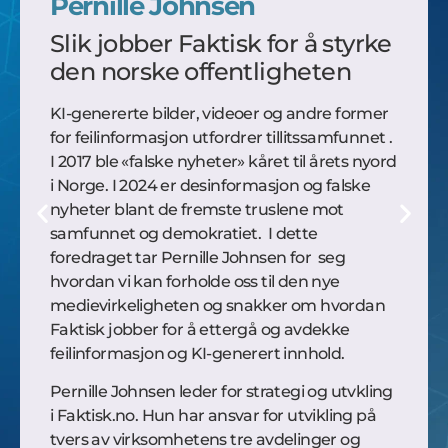
Pernille Johnsen
Slik jobber Faktisk for å styrke
den norske offentligheten
KI-genererte bilder, videoer og andre former
for feilinformasjon utfordrer tillitssamfunnet .
I 2017 ble «falske nyheter» kåret til årets nyord
i Norge. I 2024 er desinformasjon og falske
nyheter blant de fremste truslene mot
samfunnet og demokratiet. I dette
foredraget tar Pernille Johnsen for seg
hvordan vi kan forholde oss til den nye
medievirkeligheten og snakker om hvordan
Faktisk jobber for å ettergå og avdekke
feilinformasjon og KI-generert innhold.
Pernille Johnsen leder for strategi og utvkling
i Faktisk.no. Hun har ansvar for utvikling på
tvers av virksomhetens tre avdelinger og