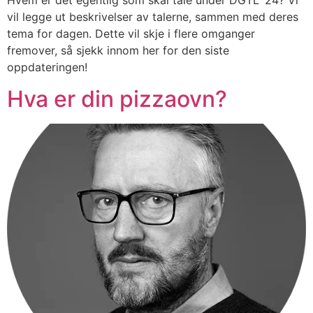
Hvem er det egentlig som skal tale under DGTL ’24? Vi
vil legge ut beskrivelser av talerne, sammen med deres
tema for dagen. Dette vil skje i flere omganger
fremover, så sjekk innom her for den siste
oppdateringen!
Hva er din pizzaovn?